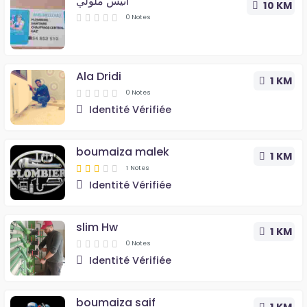
أنيس ملولي
10 KM
0 Notes
Ala Dridi
1 KM
0 Notes
Identité Vérifiée
boumaiza malek
1 KM
1 Notes
Identité Vérifiée
slim Hw
1 KM
0 Notes
Identité Vérifiée
boumaiza saif