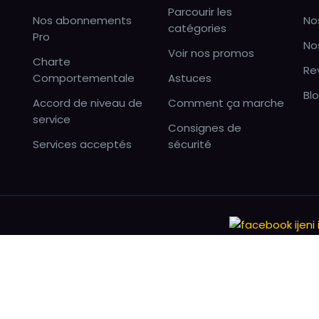
Parcourir les
Nos abonnements
No
catégories
Pro
No
Voir nos promos
Charte
Re
Comportementale
Astuces
Bl
Accord de niveau de
Comment ça marche
service
Consignes de
Services acceptés
sécurité