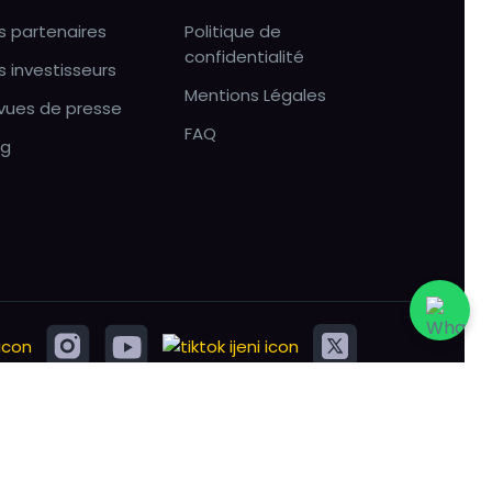
s partenaires
Politique de
confidentialité
s investisseurs
Mentions Légales
vues de presse
FAQ
og