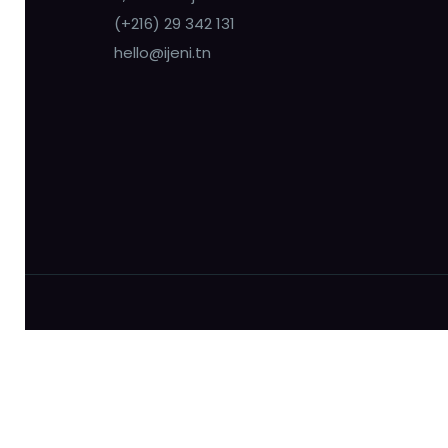
(+216) 29 342 131
hello@ijeni.tn
© 2024 Ijeni. | By Negra Mobile Solution