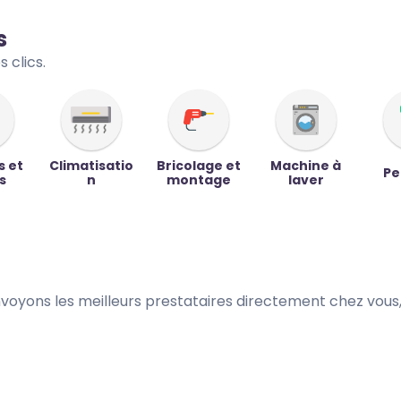
s
 clics.
s et
Climatisatio
Bricolage et
Machine à
Pe
s
n
montage
laver
envoyons les meilleurs prestataires directement chez vous, 