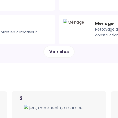
Ménage
Nettoyage appartement, aprés une fête, aprés
entretien climatiseur...
construction.
Voir plus
2