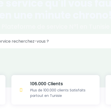
e
service
qu'il vous fau
en une minute chrono
Plateforme de service N°1 en Tunisie
ervice recherchez-vous ?
106.000 Clients
Plus de 100.000 clients Satisfaits
partout en Tunisie