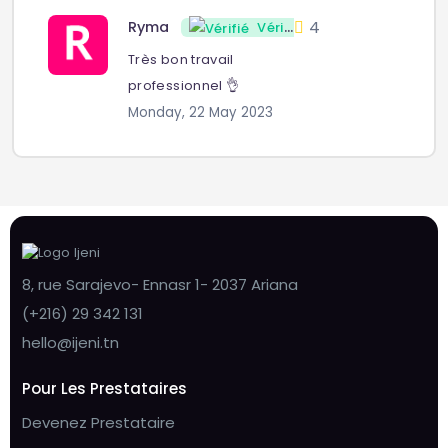
4
Ryma
Vérifié
Très bon travail
professionnel 👌
Monday, 22 May 2023
8, rue Sarajevo- Ennasr 1- 2037 Ariana
(+216) 29 342 131
hello@ijeni.tn
Pour Les Prestataires
Devenez Prestataire