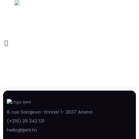
8, rue Sarajevo- Ennasr 1- 2037 Ariana
(+216) 29 342 131
hello@ijeni.tn