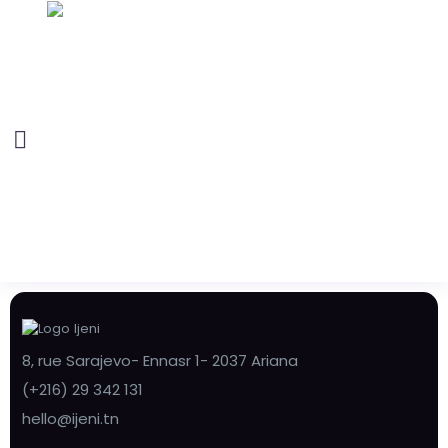
8, rue Sarajevo- Ennasr 1- 2037 Ariana
(+216) 29 342 131
hello@ijeni.tn