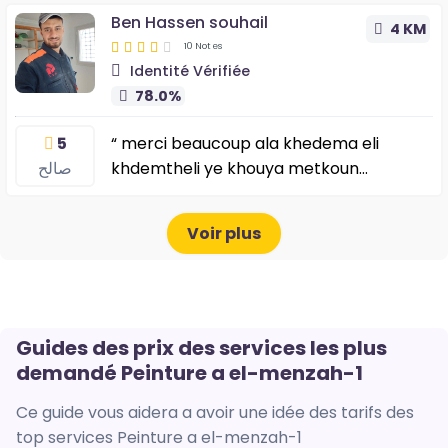
Ben Hassen souhail
4 KM
10 Notes
Identité Vérifiée
78.0%
5
“ merci beaucoup ala khedema eli
صالح
khdemtheli ye khouya metkoun
wmenathma allha ibareklk ou rabi i3inek
”
Voir plus
Guides des prix des services les plus
demandé Peinture a el-menzah-1
Ce guide vous aidera a avoir une idée des tarifs des
top services Peinture a el-menzah-1