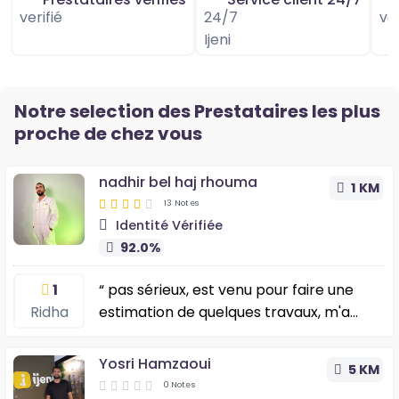
Notre selection des Prestataires les plus
proche de chez vous
nadhir bel haj rhouma
1 KM
13 Notes
Identité Vérifiée
92.0%
1
“ pas sérieux, est venu pour faire une
Ridha
estimation de quelques travaux, m'a
promis un retour rapide , je l'ai plus revu
et ne décroche plus oe téléphone ”
Yosri Hamzaoui
5 KM
0 Notes