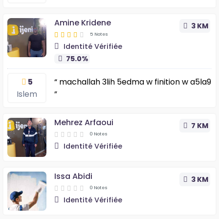
Amine Kridene
3 KM
5 Notes
Identité Vérifiée
75.0%
5
“ machallah 3lih 5edma w finition w a5la9
islem
”
Mehrez Arfaoui
7 KM
0 Notes
Identité Vérifiée
Issa Abidi
3 KM
0 Notes
Identité Vérifiée