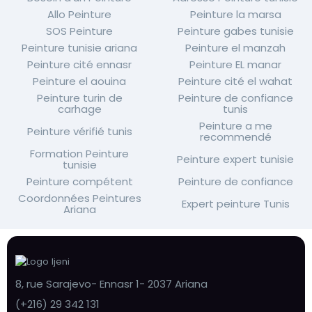
Allo Peinture
Peinture la marsa
SOS Peinture
Peinture gabes tunisie
Peinture tunisie ariana
Peinture el manzah
Peinture cité ennasr
Peinture EL manar
Peinture el aouina
Peinture cité el wahat
Peinture turin de
Peinture de confiance
carhage
tunis
Peinture a me
Peinture vérifié tunis
recommendé
Formation Peinture
Peinture expert tunisie
tunisie
Peinture compétent
Peinture de confiance
Coordonnées Peintures
Expert peinture Tunis
Ariana
8, rue Sarajevo- Ennasr 1- 2037 Ariana
(+216) 29 342 131