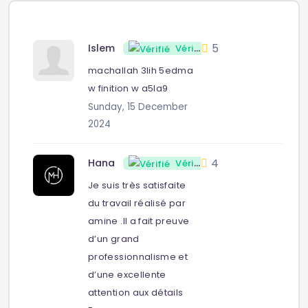
5
Islem
Vérifié
machallah 3lih 5edma
w finition w a5la9
Sunday, 15 December
2024
4
Hana
Vérifié
Je suis très satisfaite
du travail réalisé par
amine .Il a fait preuve
d’un grand
professionnalisme et
d’une excellente
attention aux détails