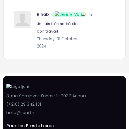
5
Rihab
Vérifié
Je suis très satisfaite,
bon travail
Thursday, 31 October
2024
8, rue Sarajevo- Ennasr 1- 2037 Ariana
(+216) 29 342 131
hello@ijeni.tn
Pour Les Prestataires