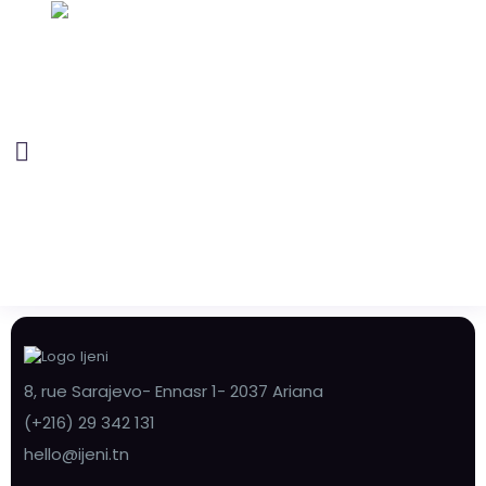
8, rue Sarajevo- Ennasr 1- 2037 Ariana
(+216) 29 342 131
hello@ijeni.tn