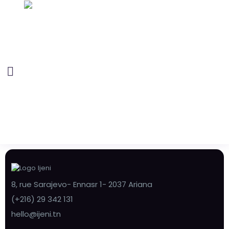
8, rue Sarajevo- Ennasr 1- 2037 Ariana
(+216) 29 342 131
hello@ijeni.tn