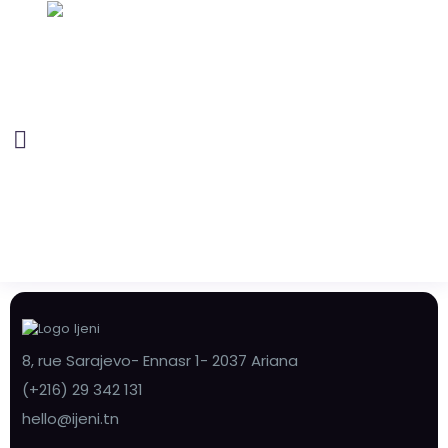
8, rue Sarajevo- Ennasr 1- 2037 Ariana
(+216) 29 342 131
hello@ijeni.tn