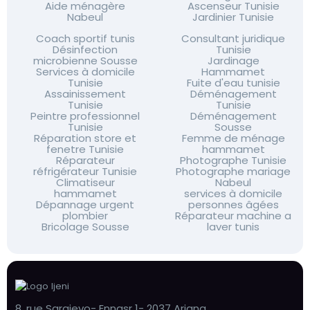
Aide ménagère
Ascenseur Tunisie
Nabeul
Jardinier Tunisie
Coach sportif tunis
Consultant juridique
Désinfection
Tunisie
microbienne Sousse
Jardinage
Services à domicile
Hammamet
Tunisie
Fuite d'eau tunisie
Assainissement
Déménagement
Tunisie
Tunisie
Peintre professionnel
Déménagement
Tunisie
Sousse
Réparation store et
Femme de ménage
fenetre Tunisie
hammamet
Réparateur
Photographe Tunisie
réfrigérateur Tunisie
Photographe mariage
Climatiseur
Nabeul
hammamet
services à domicile
Dépannage urgent
personnes âgées
plombier
Réparateur machine a
Bricolage Sousse
laver tunis
8, rue Sarajevo- Ennasr 1- 2037 Ariana