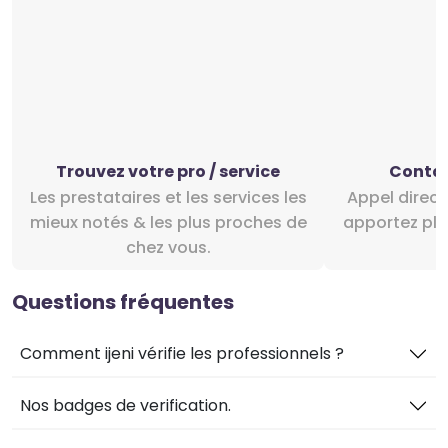
Trouvez votre pro / service
Contac
Les prestataires et les services les
Appel direct ou le chat intégré et
mieux notés & les plus proches de
apportez plus
chez vous.
Questions fréquentes
Comment ijeni vérifie les professionnels ?
Nos badges de verification.