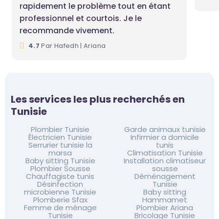
rapidement le problème tout en étant
professionnel et courtois. Je le
recommande vivement.
4.7
Par Hafedh | Ariana
Les services les plus recherchés en
Tunisie
Plombier Tunisie
Garde animaux tunisie
Électricien Tunisie
Infirmier a domicile
Serrurier tunisie la
tunis
marsa
Climatisation Tunisie
Baby sitting Tunisie
Installation climatiseur
Plombier Sousse
sousse
Chauffagiste tunis
Déménagement
Désinfection
Tunisie
microbienne Tunisie
Baby sitting
Plomberie Sfax
Hammamet
Femme de ménage
Plombier Ariana
Tunisie
Bricolage Tunisie