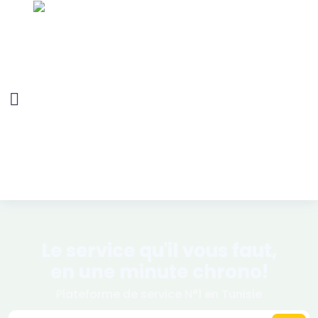
Le
service
qu'il vous faut,
en une minute chrono!
Plateforme de service N°1 en Tunisie