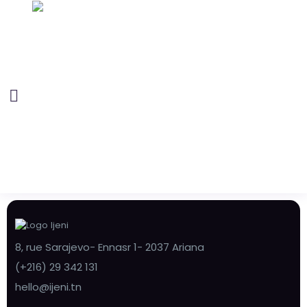
8, rue Sarajevo- Ennasr 1- 2037 Ariana
(+216) 29 342 131
hello@ijeni.tn