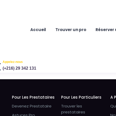
Accueil
Trouver un pro
Réserver 
Appelez-nous
(+216) 29 342 131
Pour Les Prestataires
Pour Les Particuliers
A 
Devenez Prestataire
Trouver les
Qu
prestataires
Astuces Pro
No