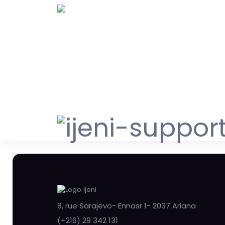
8, rue Sarajevo- Ennasr 1- 2037 Ariana
(+216) 29 342 131