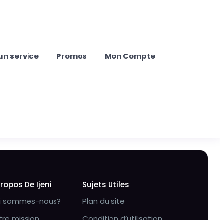
un service
Promos
Mon Compte
Propos De Ijeni
Sujets Utiles
i sommes-nous?
Plan du site
tre mission
Condition d’utilisation