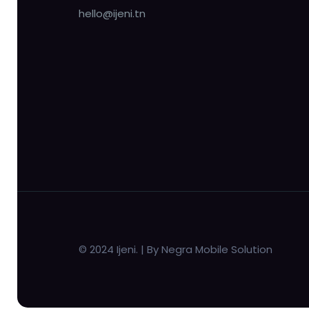
hello@ijeni.tn
© 2024 Ijeni. | By Negra Mobile Solution