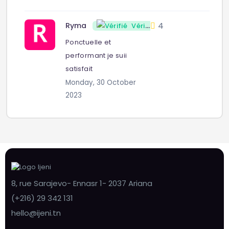
4
Ryma
Vérifié
Ponctuelle et
performant je suii
satisfait
Monday, 30 October
2023
8, rue Sarajevo- Ennasr 1- 2037 Ariana
(+216) 29 342 131
hello@ijeni.tn