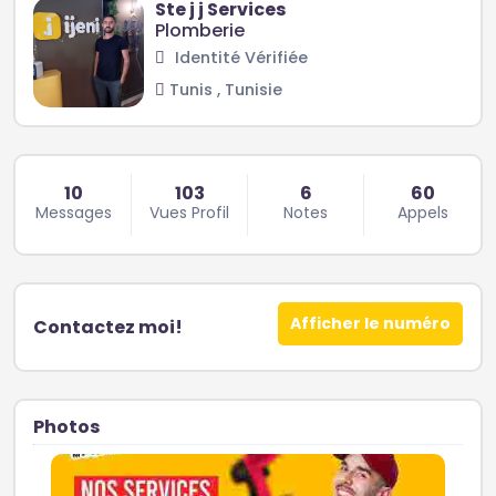
Ste j j Services
Plomberie
Identité Vérifiée
Tunis , Tunisie
10
103
6
60
Messages
Vues Profil
Notes
Appels
Afficher le numéro
Contactez moi!
Photos