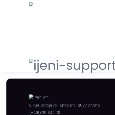
8, rue Sarajevo- Ennasr 1- 2037 Ariana
(+216) 29 342 131