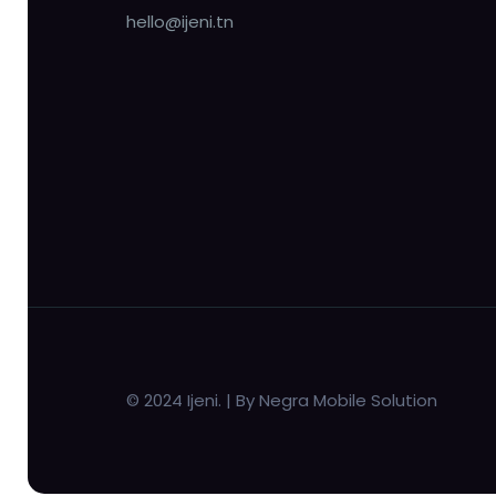
hello@ijeni.tn
© 2024 Ijeni. | By Negra Mobile Solution