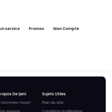
un service
Promos
Mon Compte
Propos De Ijeni
Sujets Utiles
i sommes-nous?
Plan du site
tre mission
Condition d’utilisation