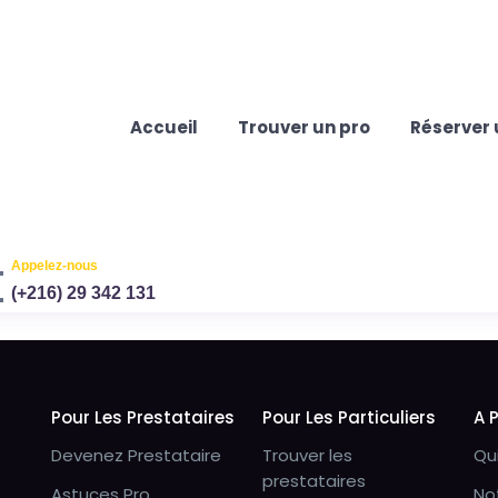
Accueil
Trouver un pro
Réserver 
Appelez-nous
(+216) 29 342 131
Pour Les Prestataires
Pour Les Particuliers
A 
Devenez Prestataire
Trouver les
Qu
prestataires
Astuces Pro
No