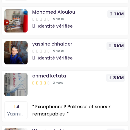
Mohamed Aloulou
1 KM
0 Notes
Identité Vérifiée
yassine chhaider
6 KM
0 Notes
Identité Vérifiée
ahmed ketata
8 KM
2 Notes
4
“ Exceptionnel! Politesse et sérieux
Yasmine
remarquables. ”