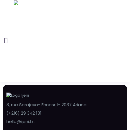
8, rue Sarajevo- Ennasr 1- 2037 Ariana
(+216) 29 342 131
hello@ijeni.tn