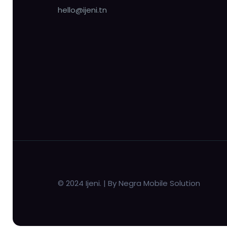
hello@ijeni.tn
© 2024 Ijeni. | By Negra Mobile Solution