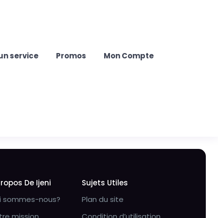
un service
Promos
Mon Compte
Propos De Ijeni
Sujets Utiles
i sommes-nous?
Plan du site
tre mission
Condition d’utilisation