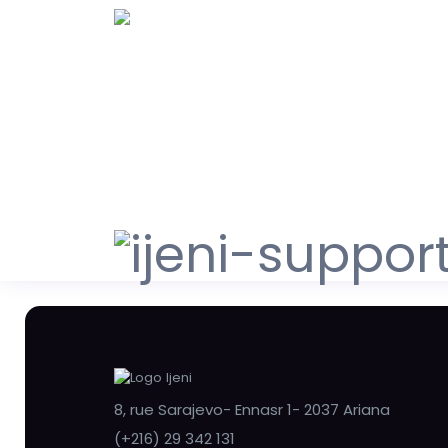
8, rue Sarajevo- Ennasr 1- 2037 Ariana
(+216) 29 342 131