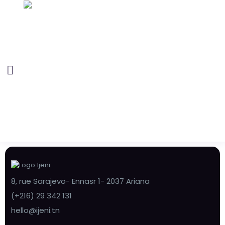
8, rue Sarajevo- Ennasr 1- 2037 Ariana
(+216) 29 342 131
hello@ijeni.tn