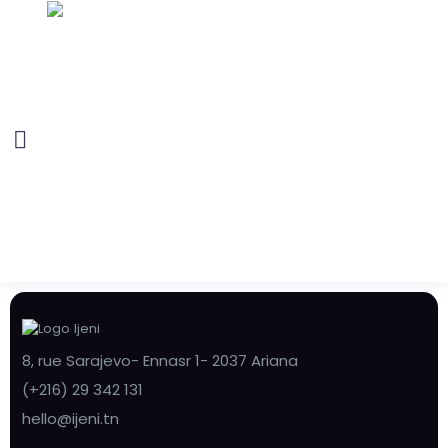
8, rue Sarajevo- Ennasr 1- 2037 Ariana
(+216) 29 342 131
hello@ijeni.tn