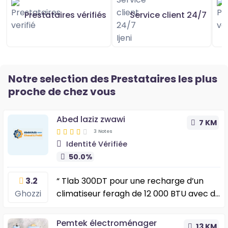
Prestataires vérifiés
Service client 24/7
Notre selection des Prestataires les plus
proche de chez vous
Abed laziz zwawi
7 KM
3 Notes
Identité Vérifiée
50.0%
3.2
“ Tlab 300DT pour une recharge d’un
Ghozzi
climatiseur feragh de 12 000 BTU avec du
gaz R410A. Seeltou combien de fois
bkadeh? Kaaly taw nefrah byk.. ”
Pemtek électroménager
13 KM