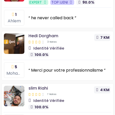
EXPERT
TOP IJENI
90.0%
1
“ he never called back ”
Ahlem
Hedi Dorgham
7 KM
3 Notes
Identité Vérifiée
100.0%
5
“ Merci pour votre professionnalisme ”
Mohamed
slim Riahi
4 KM
7 Notes
Identité Vérifiée
100.0%