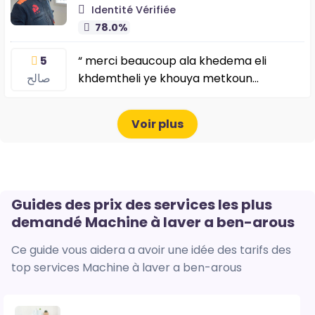
Identité Vérifiée
78.0%
5
“ merci beaucoup ala khedema eli
صالح
khdemtheli ye khouya metkoun
wmenathma allha ibareklk ou rabi i3inek
”
Voir plus
Guides des prix des services les plus
demandé Machine à laver a ben-arous
Ce guide vous aidera a avoir une idée des tarifs des
top services Machine à laver a ben-arous