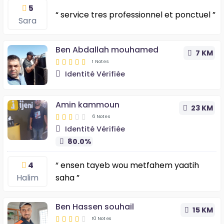
5
“ service tres professionnel et ponctuel ”
Sara
Ben Abdallah mouhamed
7 KM
1 Notes
Identité Vérifiée
Amin kammoun
23 KM
6 Notes
Identité Vérifiée
80.0%
4
“ ensen tayeb wou metfahem yaatih
Halim
saha ”
Ben Hassen souhail
15 KM
10 Notes