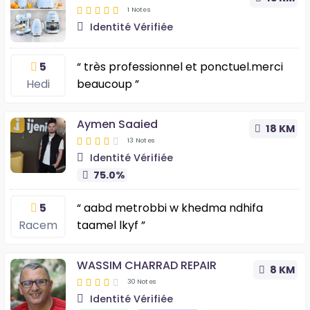
1 Notes
Identité Vérifiée
5
“ très professionnel et ponctuel.merci
Hedi
beaucoup ”
Aymen Saaied
18 KM
13 Notes
Identité Vérifiée
75.0%
5
“ aabd metrobbi w khedma ndhifa
Racem
taamel lkyf ”
WASSIM CHARRAD REPAIR
8 KM
30 Notes
Identité Vérifiée