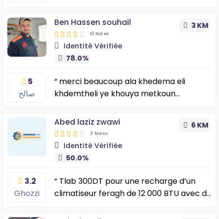
Ben Hassen souhail
3 KM
10 Notes
Identité Vérifiée
78.0%
5
“ merci beaucoup ala khedema eli
صالح
khdemtheli ye khouya metkoun
wmenathma allha ibareklk ou rabi i3inek
”
Abed laziz zwawi
6 KM
3 Notes
Identité Vérifiée
50.0%
3.2
“ Tlab 300DT pour une recharge d’un
Ghozzi
climatiseur feragh de 12 000 BTU avec du
gaz R410A. Seeltou combien de fois
bkadeh? Kaaly taw nefrah byk.. ”