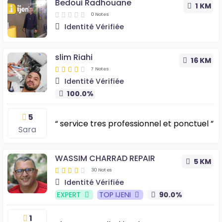
Bedoui Radhouane
1 KM
0 Notes
Identité Vérifiée
slim Riahi
16 KM
7 Notes
Identité Vérifiée
100.0%
5
“ service tres professionnel et ponctuel ”
Sara
WASSIM CHARRAD REPAIR
5 KM
30 Notes
Identité Vérifiée
EXPERT
TOP IJENI
90.0%
1