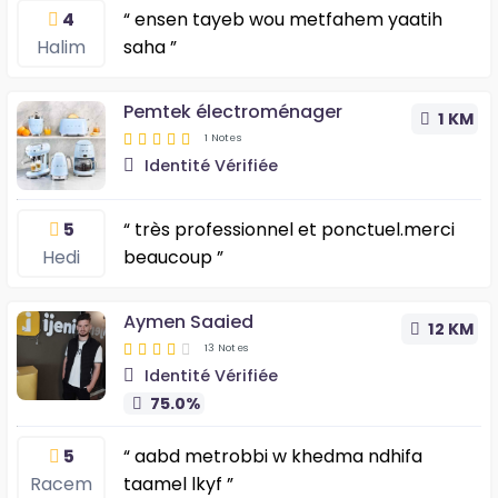
4
“ ensen tayeb wou metfahem yaatih
Halim
saha ”
Pemtek électroménager
1 KM
1 Notes
Identité Vérifiée
5
“ très professionnel et ponctuel.merci
Hedi
beaucoup ”
Aymen Saaied
12 KM
13 Notes
Identité Vérifiée
75.0%
5
“ aabd metrobbi w khedma ndhifa
Racem
taamel lkyf ”