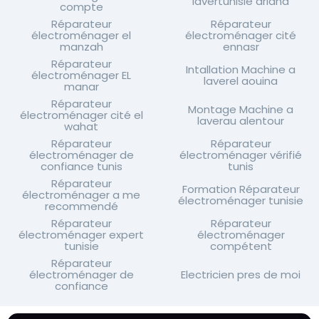
lavertunisie ariana
compte
Réparateur
Réparateur
électroménager el
électroménager cité
manzah
ennasr
Réparateur
Intallation Machine a
électroménager EL
laverel aouina
manar
Réparateur
Montage Machine a
électroménager cité el
laverau alentour
wahat
Réparateur
Réparateur
électroménager de
électroménager vérifié
confiance tunis
tunis
Réparateur
Formation Réparateur
électroménager a me
électroménager tunisie
recommendé
Réparateur
Réparateur
électroménager expert
électroménager
tunisie
compétent
Réparateur
électroménager de
Electricien pres de moi
confiance