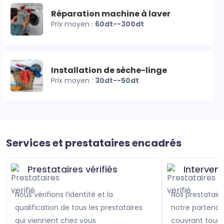
Réparation machine à laver
Prix moyen :
60dt--300dt
Installation de sèche-linge
Prix moyen :
30dt--50dt
Services et prestataires encadrés
Prestataires vérifiés
Interven
Nous vérifions l’identité et la
Nos prestataires sont assurés avec
qualification de tous les prestataires
notre partenai
qui viennent chez vous
couvrant tou