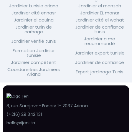
Jardinier tunisie ariana
Jardinier el manzah
Jardinier cité ennasr
Jardinier EL manar
Jardinier el aouina
Jardinier cité el wahat
Jardinier turin de
Jardinier de confiance
carhage
tunis
Jardinier a me
Jardinier vérifié tunis
recommendé
Formation Jardinier
Jardinier expert tunisie
tunisie
Jardinier compétent
Jardinier de confiance
Coordonnées Jardiniers
Expert jardinage Tunis
Ariana
8, rue Sarajevo- Ennasr 1- 2037 Ariana
(+216) 29 342 131
hello@ijeni.tn