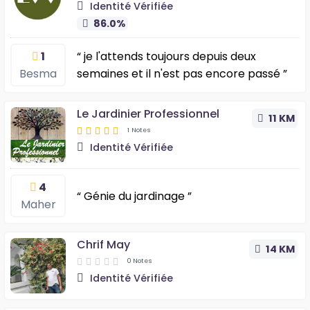
Identité Vérifiée
86.0%
1
“ je l'attends toujours depuis deux
Besma
semaines et il n'est pas encore passé ”
Le Jardinier Professionnel
11 KM
1 Notes
Identité Vérifiée
4
“ Génie du jardinage ”
Maher
Chrif May
14 KM
0 Notes
Identité Vérifiée