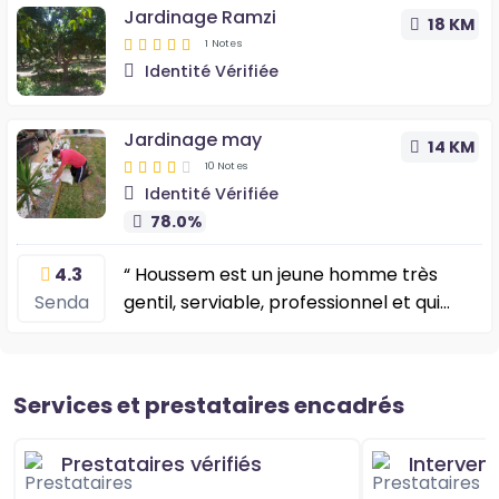
Jardinage Ramzi
18 KM
1 Notes
Identité Vérifiée
Jardinage may
14 KM
10 Notes
Identité Vérifiée
78.0%
4.3
“ Houssem est un jeune homme très
Senda
gentil, serviable, professionnel et qui
adore son métier, je le recommande
vivement ”
Services et prestataires encadrés
Prestataires vérifiés
Interven