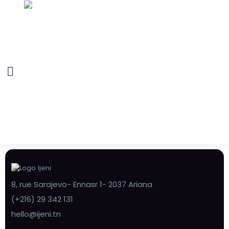
8, rue Sarajevo- Ennasr 1- 2037 Ariana
(+216) 29 342 131
hello@ijeni.tn