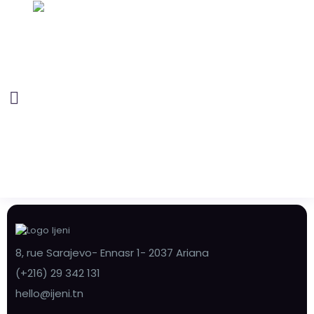
8, rue Sarajevo- Ennasr 1- 2037 Ariana
(+216) 29 342 131
hello@ijeni.tn