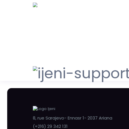
8, rue Sarajevo- Ennasr 1- 2037 Ariana
(+216) 29 342 131