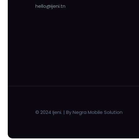
hello@ijeni.tn
© 2024 Ijeni. | By Negra Mobile Solution