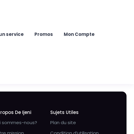
un service
Promos
Mon Compte
Propos De Ijeni
Sujets Utiles
i sommes-nous?
Plan du site
tre mission
Condition d’utilisation