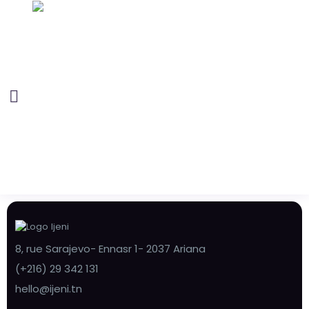
8, rue Sarajevo- Ennasr 1- 2037 Ariana
(+216) 29 342 131
hello@ijeni.tn