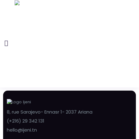
8, rue Sarajevo- Ennasr 1- 2037 Ariana
(+216) 29 342 131
hello@ijeni.tn