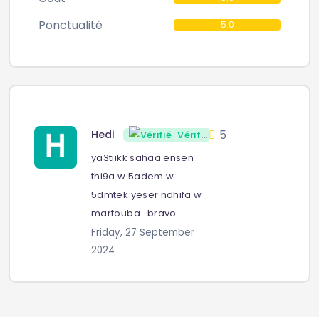
Ponctualité
5.0
5
Hedi
Vérifié
ya3tiikk sahaa ensen
thi9a w 5adem w
5dmtek yeser ndhifa w
martouba ..bravo
Friday, 27 September
2024