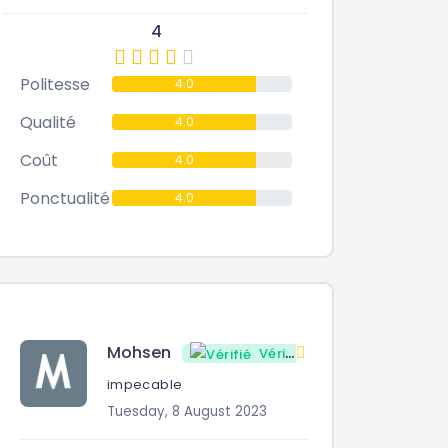
4
Politesse
4.0
Qualité
4.0
Coût
4.0
Ponctualité
4.0
Mohsen
4
Vérifié
impecable
Tuesday, 8 August 2023