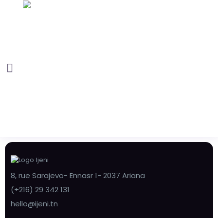
8, rue Sarajevo- Ennasr 1- 2037 Ariana
(+216) 29 342 131
hello@ijeni.tn