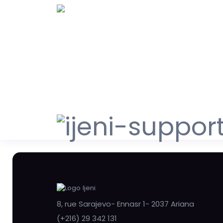
8, rue Sarajevo- Ennasr 1- 2037 Ariana
(+216) 29 342 131