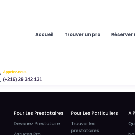
Accueil
Trouver un pro
Réserver 
Appelez-nous
(+216) 29 342 131
Pour Les Prestataires
Pour Les Particuliers
A 
Devenez Prestataire
Trouver les
Qu
prestataires
Astuces Pro
No