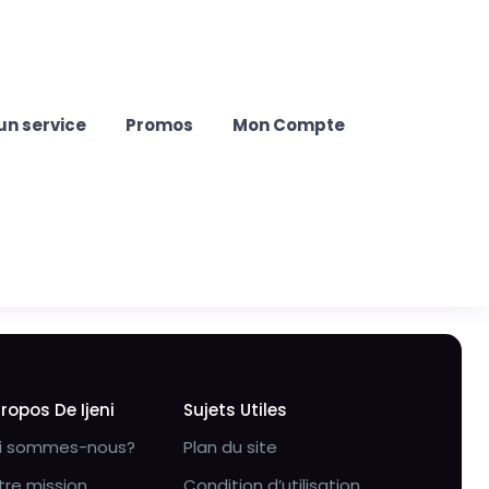
un service
Promos
Mon Compte
Propos De Ijeni
Sujets Utiles
i sommes-nous?
Plan du site
tre mission
Condition d’utilisation