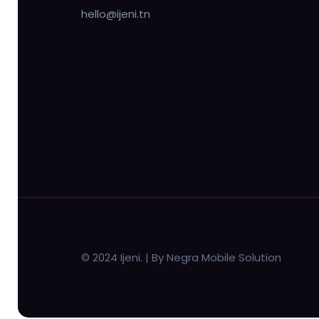
hello@ijeni.tn
© 2024 Ijeni. | By Negra Mobile Solution