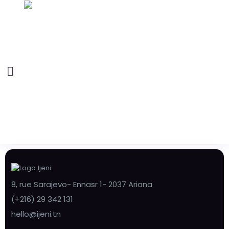
8, rue Sarajevo- Ennasr 1- 2037 Ariana
(+216) 29 342 131
hello@ijeni.tn