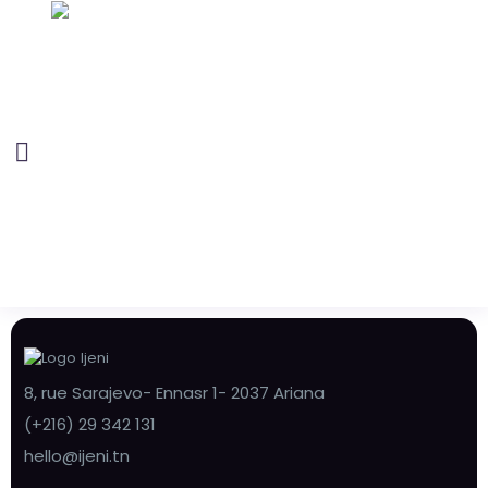
8, rue Sarajevo- Ennasr 1- 2037 Ariana
(+216) 29 342 131
hello@ijeni.tn