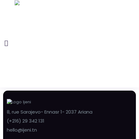
8, rue Sarajevo- Ennasr 1- 2037 Ariana
(+216) 29 342 131
hello@ijeni.tn