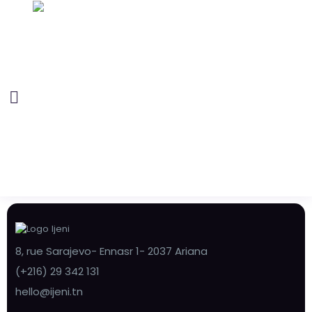
8, rue Sarajevo- Ennasr 1- 2037 Ariana
(+216) 29 342 131
hello@ijeni.tn