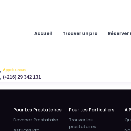
Accueil
Trouver un pro
Réserver 
Appelez-nous
(+216) 29 342 131
Pour Les Prestataires
Pour Les Particuliers
A 
Devenez Prestataire
Trouver les
Qu
prestataires
Astuces Pro
No