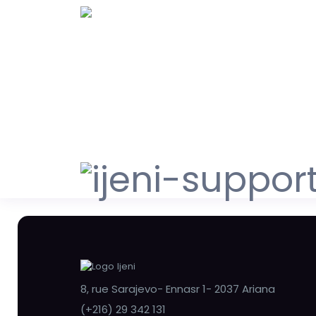
8, rue Sarajevo- Ennasr 1- 2037 Ariana
(+216) 29 342 131