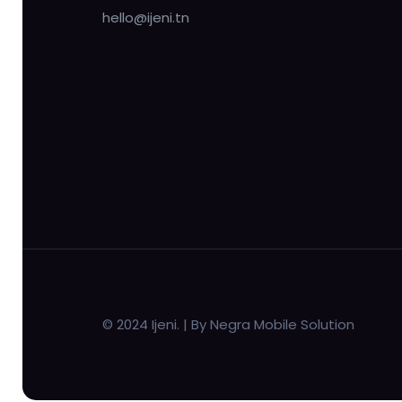
hello@ijeni.tn
© 2024 Ijeni. | By Negra Mobile Solution