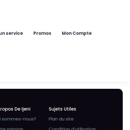
un service
Promos
Mon Compte
Propos De Ijeni
Sujets Utiles
i sommes-nous?
Plan du site
tre mission
Condition d’utilisation