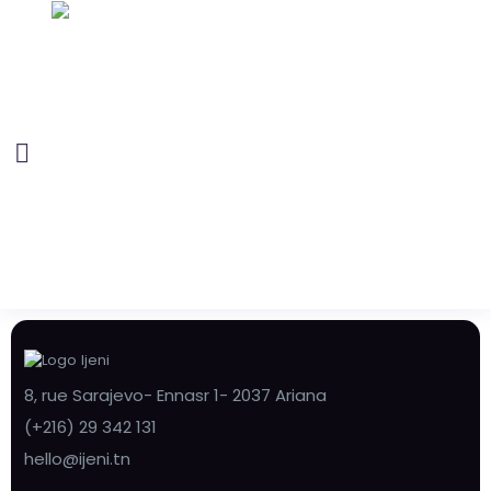
8, rue Sarajevo- Ennasr 1- 2037 Ariana
(+216) 29 342 131
hello@ijeni.tn