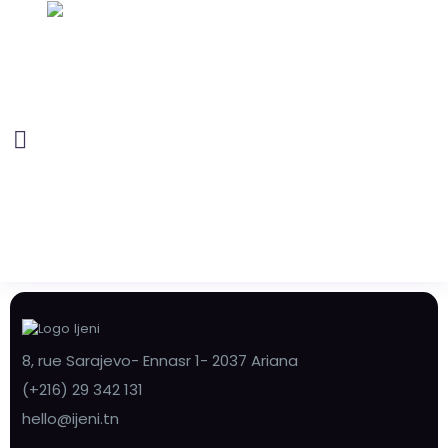
8, rue Sarajevo- Ennasr 1- 2037 Ariana
(+216) 29 342 131
hello@ijeni.tn