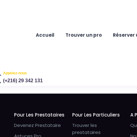
Accueil
Trouver un pro
Réserver 
Appelez-nous
(+216) 29 342 131
Pour Les Prestataires
Pour Les Particuliers
A 
Devenez Prestataire
Trouver les
Qu
prestataires
Astuces Pro
No