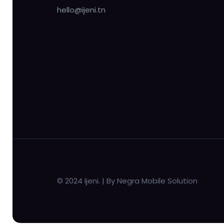
hello@ijeni.tn
© 2024 Ijeni. | By Negra Mobile Solution