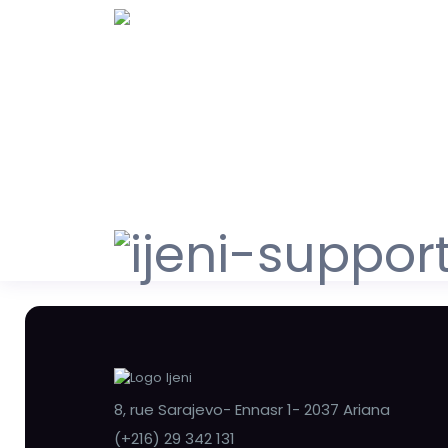
8, rue Sarajevo- Ennasr 1- 2037 Ariana
(+216) 29 342 131