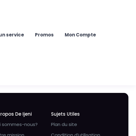
un service
Promos
Mon Compte
Propos De Ijeni
Sujets Utiles
i sommes-nous?
Plan du site
tre mission
Condition d’utilisation