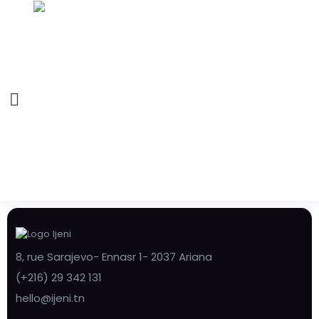
8, rue Sarajevo- Ennasr 1- 2037 Ariana
(+216) 29 342 131
hello@ijeni.tn