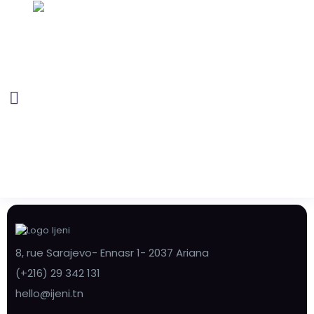
8, rue Sarajevo- Ennasr 1- 2037 Ariana
(+216) 29 342 131
hello@ijeni.tn