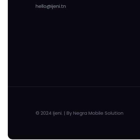
hello@ijeni.tn
© 2024 Ijeni. | By Negra Mobile Solution