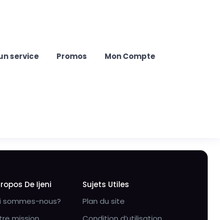
un service
Promos
Mon Compte
Propos De Ijeni
Sujets Utiles
i sommes-nous?
Plan du site
tre mission
Condition d’utilisation