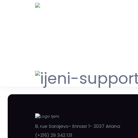
8, rue Sarajevo- Ennasr 1- 2037 Ariana
(+216) 29 342 131