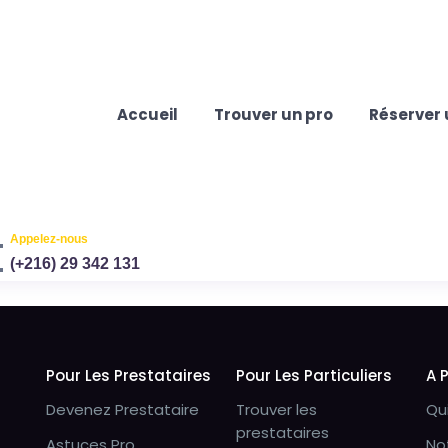
Accueil
Trouver un pro
Réserver 
Appelez-nous
(+216) 29 342 131
Pour Les Prestataires
Pour Les Particuliers
A 
Devenez Prestataire
Trouver les
Qu
prestataires
Astuces Pro
No