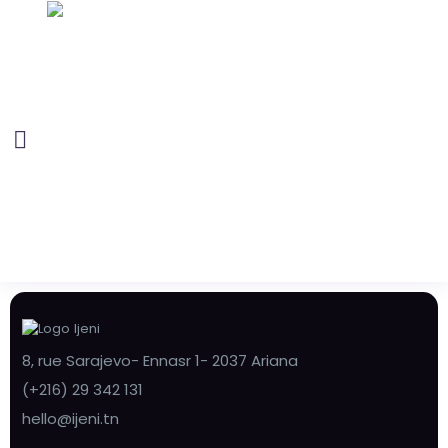
8, rue Sarajevo- Ennasr 1- 2037 Ariana
(+216) 29 342 131
hello@ijeni.tn