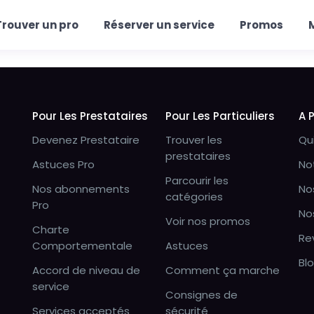
Trouver un pro
Réserver un service
Promos
Pour Les Prestataires
Pour Les Particuliers
A 
Devenez Prestataire
Trouver les
Qu
prestataires
Astuces Pro
No
Parcourir les
Nos abonnements
No
catégories
Pro
No
Voir nos promos
Charte
Re
Comportementale
Astuces
Bl
Accord de niveau de
Comment ça marche
service
Consignes de
Services acceptés
sécurité