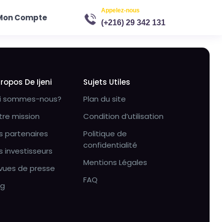
Appelez-nous
Mon Compte
(+216) 29 342 131
Propos De Ijeni
Sujets Utiles
i sommes-nous?
Plan du site
tre mission
Condition d’utilisation
s partenaires
Politique de
confidentialité
s investisseurs
Mentions Légales
vues de presse
FAQ
og