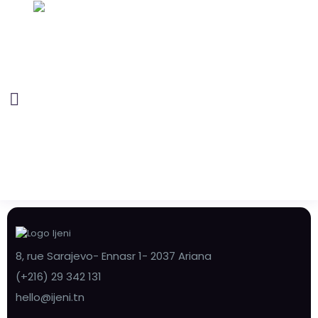
8, rue Sarajevo- Ennasr 1- 2037 Ariana
(+216) 29 342 131
hello@ijeni.tn