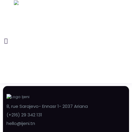
8, rue Sarajevo- Ennasr 1- 2037 Ariana
(+216) 29 342 131
hello@ijeni.tn