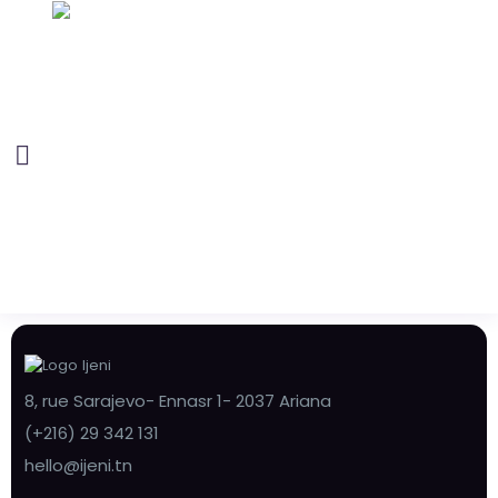
8, rue Sarajevo- Ennasr 1- 2037 Ariana
(+216) 29 342 131
hello@ijeni.tn