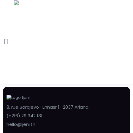
8, rue Sarajevo- Ennasr 1- 2037 Ariana
(+216) 29 342 131
hello@ijeni.tn